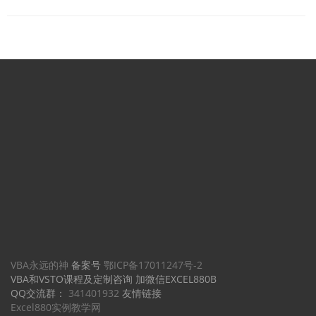
档
导
航
VBA永远的神
备案号
鄂ICP备17011247号-2
VBA和VSTO课程及定制咨询 加微信EXCEL880B
QQ交流群：
341401932
友情链接
Excel880实例教学网