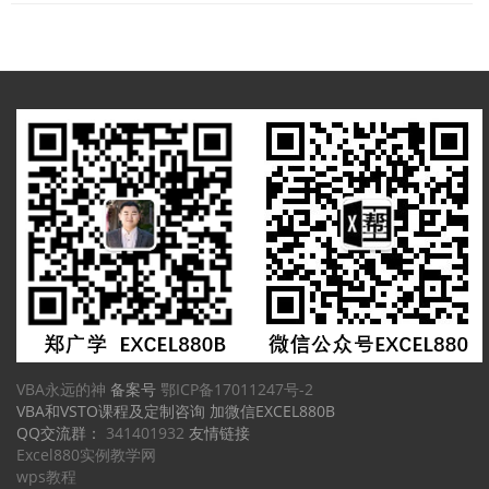
导
航
VBA永远的神
备案号
鄂ICP备17011247号-2
VBA和VSTO课程及定制咨询 加微信EXCEL880B
QQ交流群：
341401932
友情链接
Excel880实例教学网
wps教程