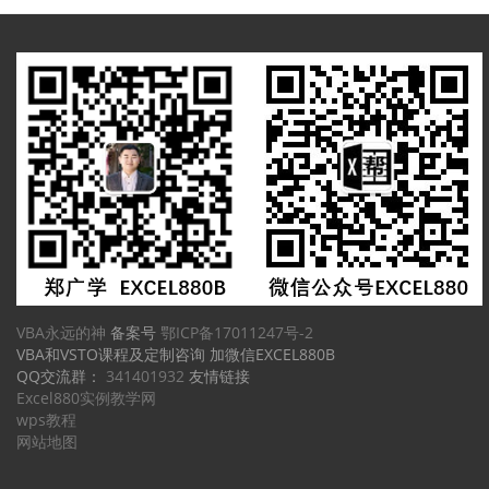
VBA永远的神
备案号
鄂ICP备17011247号-2
VBA和VSTO课程及定制咨询 加微信EXCEL880B
QQ交流群：
341401932
友情链接
Excel880实例教学网
wps教程
网站地图