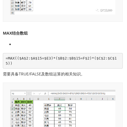
MAX结合数组
=MAX(($A$2:$A$15=$E3)*($B$2:$B$15=F$2)*($C$2:$C$1
5))
需要具备TRUE/FALSE及数组运算的相关知识。