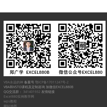
VBA永远的神
备案号
鄂ICP备17011247号-2
VBA和VSTO课程及定制咨询 加微信EXCEL880B
QQ交流群：
341401932
友情链接
Excel880实例教学网
wps教程
网站地图