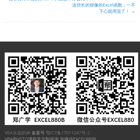
这些长的很像的Excel函数，一不
档
下心就用混了！ →
导
航
VBA永远的神
备案号
鄂ICP备17011247号-2
VBA和VSTO课程及定制咨询 加微信EXCEL880B