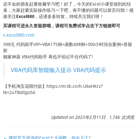
还不会的朋友赶紧收藏学习吧！好了，今天的Excel小课堂就到此结
束，大家赶紧实际操作练习一下吧，有不懂的问题可以留言问我！感
谢关注
Excel880
，还请多多转发，持续关注我们呀！
买课程可进永久答疑群哦，课程可免费试学点击下方链接即可
v.excel880.com
398元 代码助手VIP+VBA175例+函数408例+300小时综合案例+答疑
群
独家神器 VBA代码助手 再也不怕记不住代码了!
VBA代码库智能输入提示 VBA代码提示
【手机淘宝花呗付款】https://m.tb.cn/h.U6xHKrz?
tk=2uTBdXJpIS6
Updated on 2023年2月11日 1,746 次浏览
文
← 微软官方评选的Excel十大函数，你会几个?