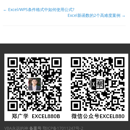
文
← Excel/WPS条件格式中如何使用公式?
Excel新函数的2个高难度案例 →
档
导
航
VBA永远的神
备案号
鄂ICP备17011247号-2