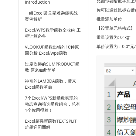
比如你要给数字加上
Introduction
你可以通过鼠标右键或
一组Excel常见疑难杂症实战
案例解析
批量添加单位
【设置单元格格式】
Excel/WPS数学函数全收纳 工
程计算必备
重量设置为: 0″kg”
单价设置为：0.0″元/k
VLOOKUP函数出错的10种原
因分析 Excel/wps函数
过度吹捧的SUMPRODUCT函
数 原来如此简单
神奇的LAMBDA函数，带来
Excel函数革命
7个Excel/WPS新函数实现的
动态查询筛选函数组合，总有
1个你用得着！
Excel超强新函数TEXTSPLIT
难题迎刃而解