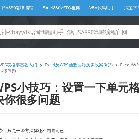
JSA880靠嘴编程
Excel880VSTO框架
VBA代码助手
淘宝下
及WPS表格零基础入门
Excel及WPS函数技巧及实战案例(2)
Excel
很多问题
l/WPS小技巧：设置一下单
决你很多问题
杂，只是一些方法你还不知道而已。