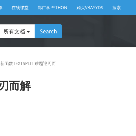
单
在线课堂
郑广学PYTHON
购买VBAYYDS
搜索
所有文档
Search
强新函数TEXTSPLIT 难题迎刃而
迎刃而解