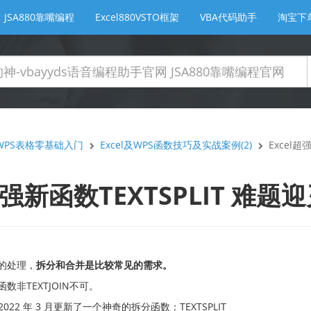
JSA880靠嘴编程
Excel880VSTO框架
VBA代码助手
淘宝下
及WPS表格零基础入门
Excel及WPS函数技巧及实战案例(2)
Excel超
l超强新函数TEXTSPLIT 难题
串的处理，
拆分和合并是比较常见的需求。
数非TEXTJOIN不可。
于 2022 年 3 月更新了一个神奇的拆分函数：TEXTSPLIT