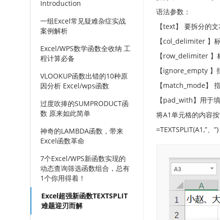
Introduction
语法参数：
一组Excel常见疑难杂症实战
【text】 要拆分的
案例解析
【col_delimit
Excel/WPS数学函数全收纳 工
【row_delimi
程计算必备
【ignore_emp
VLOOKUP函数出错的10种原
【match_mod
因分析 Excel/wps函数
【pad_with】用
过度吹捧的SUMPRODUCT函
数 原来如此简单
将A1单元格的内容按
=TEXTSPLIT(A1,”、”)
神奇的LAMBDA函数，带来
Excel函数革命
7个Excel/WPS新函数实现的
动态查询筛选函数组合，总有
1个你用得着！
Excel超强新函数TEXTSPLIT
难题迎刃而解