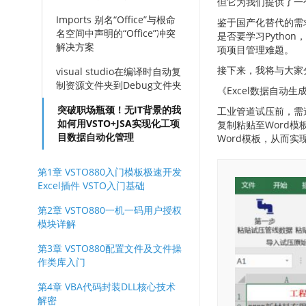
但它为我们提供了一
Imports 别名“Office”与根命
鉴于国产化替代的需求
名空间中声明的“Office”冲突
是否要学习Pytho
解决方案
项项目管理难题。
接下来，我将与大家分
visual studio在编译时自动复
制资源文件夹到Debug文件夹
《Excel数据自动生
突破职场瓶颈！无IT背景的我
工业管道试压前，需
如何用VSTO+JSA实现化工项
复制粘贴至Word模
目数据自动化管理
Word模板，从而实
第1章 VSTO880入门模板极速开发
Excel插件 VSTO入门基础
第2章 VSTO880一机一码用户授权
模块详解
第3章 VSTO880配置文件及文件操
作类库入门
第4章 VBA代码封装DLL核心技术
解密