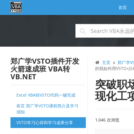
首页
郑广学VSTO插件开发
主页
郑广学VS
火箭速成班 VBA转
的我如何用VSTO+
VB.NET
突破职场
现化工
Excel VBA转VSTO代码一键完成
前言 郑广学VSTO课程简介及学习
须知
1,046 次浏览
VSTO学习心得和学习成果分享