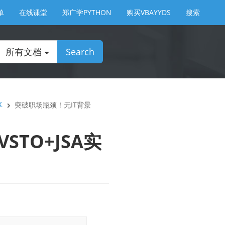
单
在线课堂
郑广学PYTHON
购买VBAYYDS
搜索
所有文档
Search
享
突破职场瓶颈！无IT背景
TO+JSA实