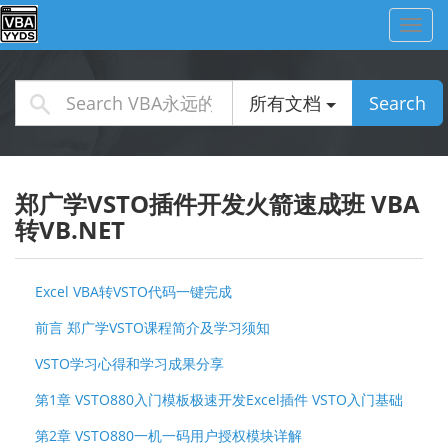
Toggl
navig
所有文档
Search
郑广学VSTO插件开发火箭速成班 VBA
转VB.NET
Excel VBA转VSTO代码一键完成
前言 郑广学VSTO课程简介及学习须知
VSTO学习心得和学习成果分享
第1章 VSTO880入门模板极速开发Excel插件 VSTO入门基础
第2章 VSTO880一机一码用户授权模块详解