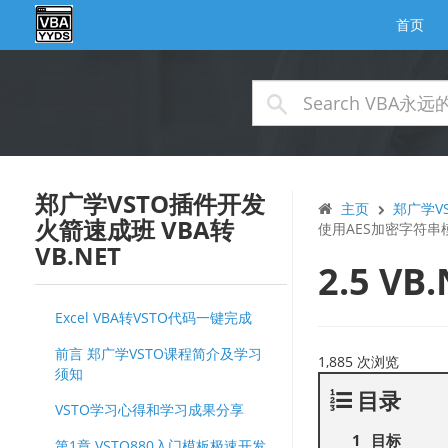
首页
郑广学VSTO插件开发
主页
郑广学VS
火箭速成班 VBA转
使用AES加密字符串
VB.NET
2.5 
Excel VBA转VSTO代码一键完成
前言 郑广学VSTO课程简介及学习
1,885 次浏览
须知
目录
VSTO学习心得和学习成果分享
目标
第1章 VSTO880入门模板极速开发