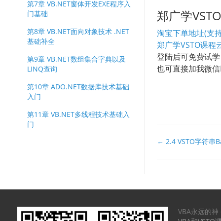
第7章 VB.NET窗体开发EXE程序入
郑广学VS
门基础
第8章 VB.NET面向对象技术 .NET
淘宝下单地址(支持
基础补全
郑广学VSTO课程
登陆后可免费试学
第9章 VB.NET数组集合字典以及
也可直接加我微信EX
LINQ查询
第10章 ADO.NET数据库技术基础
入门
第11章 VB.NET多线程技术基础入
门
文
← 2.4 VSTO字符
档
导
航
VBA永远的神