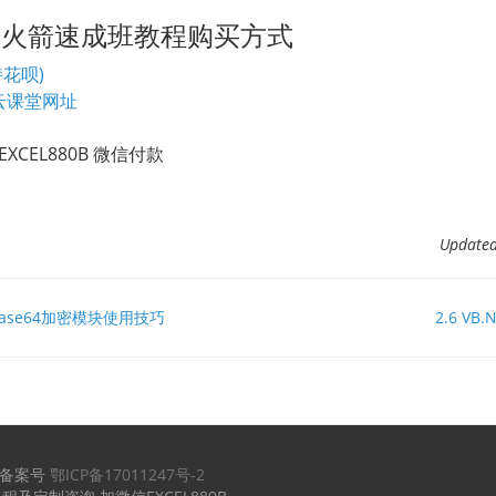
TO火箭速成班教程购买方式
花呗)
云课堂网址
CEL880B 微信付款
Updat
串Base64加密模块使用技巧
2.6 V
备案号
鄂ICP备17011247号-2