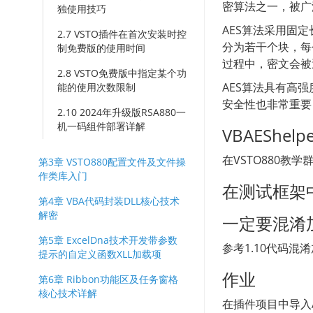
密算法之一，被广
独使用技巧
AES算法采用固
2.7 VSTO插件在首次安装时控
分为若干个块，每
制免费版的使用时间
过程中，密文会被
2.8 VSTO免费版中指定某个功
AES算法具有高
能的使用次数限制
安全性也非常重要
2.10 2024年升级版RSA880一
机一码组件部署详解
VBAEShe
在VSTO880教学
第3章 VSTO880配置文件及文件操
作类库入门
在测试框架
第4章 VBA代码封装DLL核心技术
解密
一定要混淆
第5章 ExcelDna技术开发带参数
参考1.10代码混淆
提示的自定义函数XLL加载项
作业
第6章 Ribbon功能区及任务窗格
核心技术详解
在插件项目中导入A