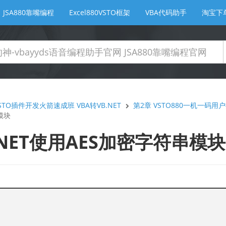
JSA880靠嘴编程
Excel880VSTO框架
VBA代码助手
淘宝下
TO插件开发火箭速成班 VBA转VB.NET
第2章 VSTO880一机一码
模块
VB.NET使用AES加密字符串模块