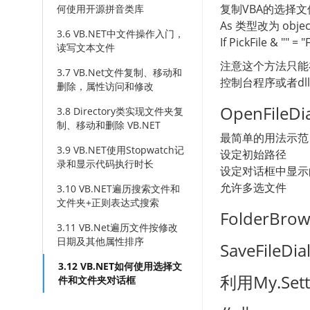
复制VBA的选择文
何使用开源拼音类库
As 类型改为 obj
3.6 VB.NET中文件操作入门，
If PickFile & "" = 
读写文本文件
注意这个方法只能在
3.7 VB.Net文件复制、移动和
控制台程序或者d
删除，属性访问和修改
OpenFile
3.8 Directory类实现文件夹复
制、移动和删除 VB.NET
最简单的用法示范
3.9 VB.NET使用Stopwatch记
设定初始路径
录和显示代码执行时长
设定对话框中显示
允许多选文件
3.10 VB.NET遍历搜索文件和
文件夹+正则表达式搜索
FolderBr
3.11 VB.Net遍历文件按修改
日期及其他属性排序
SaveFile
3.12 VB.NET如何使用选择文
利用My.S
件和文件夹对话框