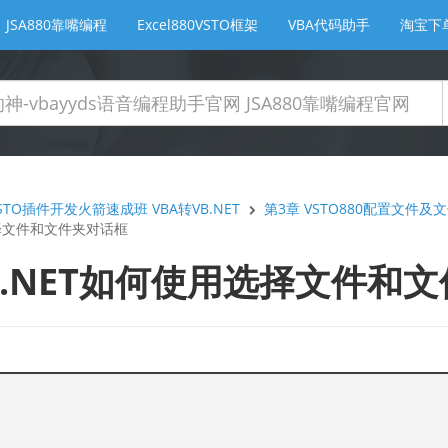
JSA880靠嘴编程
Excel880VSTO框架
VBA代码助手
淘宝下
TO插件开发火箭速成班 VBA转VB.NET
第3章 VSTO880配置文件
选择文件和文件夹对话框
 VB.NET如何使用选择文件和