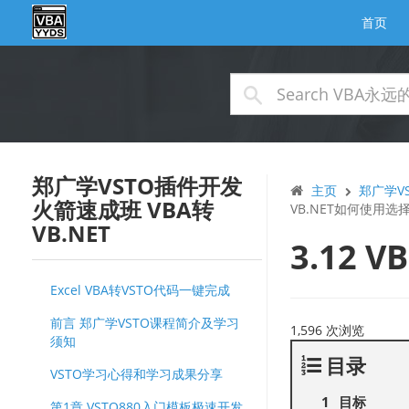
首页
郑广学VSTO插件开发
主页
郑广学VS
火箭速成班 VBA转
VB.NET如何使用
VB.NET
3.12
Excel VBA转VSTO代码一键完成
前言 郑广学VSTO课程简介及学习
1,596 次浏览
须知
目录
VSTO学习心得和学习成果分享
目标
第1章 VSTO880入门模板极速开发