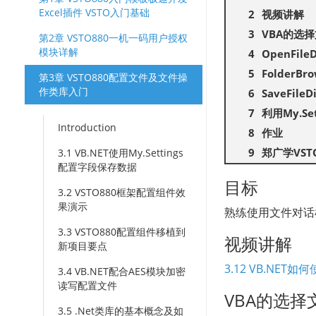
Excel插件 VSTO入门基础
视频讲解
VBA的选
第2章 VSTO880一机一码用户授权
模块详解
OpenFil
FolderB
第3章 VSTO880配置文件及文件操
作类库入门
SaveFil
利用My.S
Introduction
作业
郑广学VS
3.1 VB.NET使用My.Settings
配置字段保存数据
目标
3.2 VSTO880框架配置组件效
果演示
熟练使用文件对话
3.3 VSTO880配置组件移植到
视频讲解
新项目要点
3.12 VB.NE
3.4 VB.NET配合AES模块加密
读写配置文件
VBA的选
3.5 .Net类库的基本概念及如