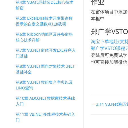
作业
第4章 VBA代码封装DLL核心技术
解密
在窗体项目中添加
第5章 ExcelDna技术开发带参数
本框中
提示的自定义函数XLL加载项
郑广学VS
第6章 Ribbon功能区及任务窗格
核心技术详解
淘宝下单地址(支持
郑广学VSTO课程
第7章 VB.NET窗体开发EXE程序入
登陆后可免费试学
门基础
也可直接加我微信EX
第8章 VB.NET面向对象技术 .NET
基础补全
第9章 VB.NET数组集合字典以及
LINQ查询
第10章 ADO.NET数据库技术基础
文
入门
← 3.11 VB.N
档
第11章 VB.NET多线程技术基础入
导
门
航