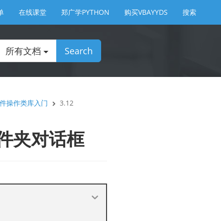
单
在线课堂
郑广学PYTHON
购买VBAYYDS
搜索
所有文档
Search
及文件操作类库入门
3.12
文件夹对话框