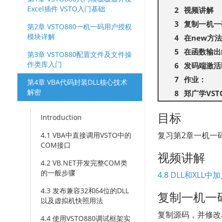
Excel插件 VSTO入门基础
视频讲解
复制一机一
第2章 VSTO880一机一码用户授权
模块详解
在new方
在函数输出
第3章 VSTO880配置文件及文件操
作类库入门
发码端激活
作业：
第4章 VBA代码封装DLL核心技术
解密
郑广学VS
目标
Introduction
复习第2章一机一码
4.1 VBA中直接调用VSTO中的
COM接口
视频讲解
4.2 VB.NET开发完整COM类
的一般步骤
4.8 DLL和XL
4.3 发布兼容32和64位的DLL
复制一机一
以及虚拟机快照用法
复制源码，并修改
4.4 使用VSTO880调试框架实