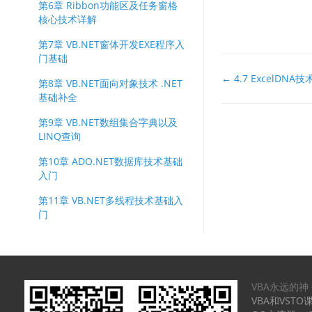
第6章 Ribbon功能区及任务窗格
核心技术详解
第7章 VB.NET窗体开发EXE程序入
门基础
文
← 4.7 Excel
第8章 VB.NET面向对象技术 .NET
档
基础补全
导
第9章 VB.NET数组集合字典以及
航
LINQ查询
第10章 ADO.NET数据库技术基础
入门
第11章 VB.NET多线程技术基础入
门
VBA永远的神
VBA和VSTO