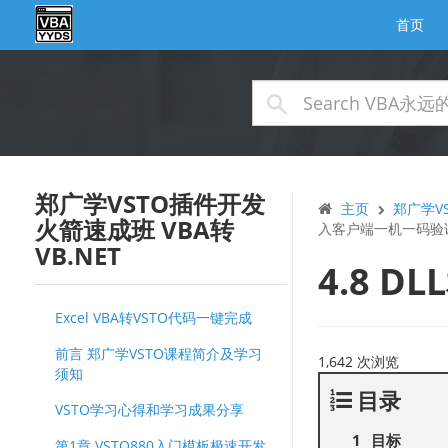
首页
郑广学VSTO插件开发
主页
郑广学VS
火箭速成班 VBA转
入客户端一机一码验
VB.NET
4.8 
Excel VBA转VSTO代码一键完成
前言 郑广学VSTO课程简介及学习
1,642 次浏览
须知
目录
VSTO学习心得和学习成果分享
目标
第1章 VSTO880入门模板极速开发