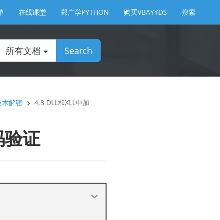
单
在线课堂
郑广学PYTHON
购买VBAYYDS
搜索
所有文档
Search
心技术解密
4.8 DLL和XLL中加
码验证