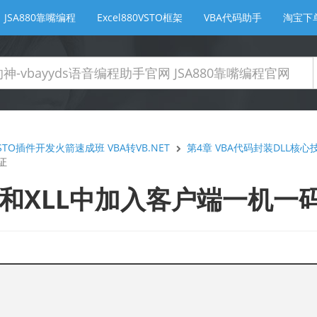
JSA880靠嘴编程
Excel880VSTO框架
VBA代码助手
淘宝下
TO插件开发火箭速成班 VBA转VB.NET
第4章 VBA代码封装DLL核
证
DLL和XLL中加入客户端一机一