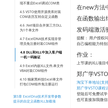
现不重启Excel调试COM类
在new方
4.5 VSTO使用开源类库封装
COM农历互转自定义函数
在函数输出
4.6 .Net项目合并第三方DLL
发码端激活
为1个单文件
提醒： 用户授权
4.7 ExcelDNA技术实现非管
自己编程能力特别
理员免注册封装COM组件
4.8 DLL和XLL中加入客户端
作业：
一机一码验证
上节课的XLL项
4.9 Excel内嵌XLL文件,单文件
VBA封装COM组件
郑广学VS
4.10 独家黑科技Excel单文件
淘宝下单地址(支持
打包COM组件免注册运行
郑广学VSTO课程
登陆后可免费试学
第5章 ExcelDna技术开发带参数
也可直接加我微信EX
提示的自定义函数XLL加载项