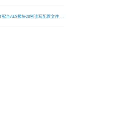
.NET配合AES模块加密读写配置文件 →