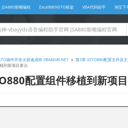
JSA880靠嘴编程
Excel880VSTO框架
VBA代码助手
淘宝下
TO插件开发火箭速成班 VBA转VB.NET
第3章 VSTO880配置文件
件移植到新项目要点
VSTO880配置组件移植到新项