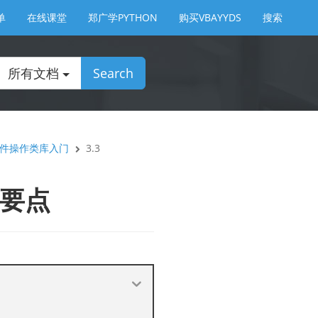
单
在线课堂
郑广学PYTHON
购买VBAYYDS
搜索
所有文档
Search
及文件操作类库入门
3.3
目要点