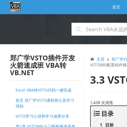
首页
郑广学VSTO插件开发
主页
郑广学VS
火箭速成班 VBA转
VSTO880配置组
VB.NET
3.3 
Excel VBA转VSTO代码一键完成
前言 郑广学VSTO课程简介及学习
1,438 次浏览
须知
目录
VSTO学习心得和学习成果分享
目标
第1章 VSTO880入门模板极速开发