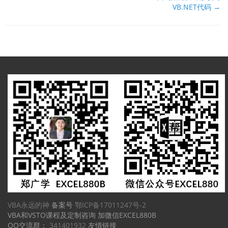
档
VB.NET代码 →
导
航
VBA永远的神
备案号
鄂ICP备17011247号-2
VBA和VSTO课程及定制咨询 加微信EXCEL880B
QQ交流群：
341401932
友情链接