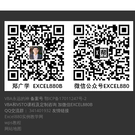
VBA永远的神
备案号
鄂ICP备17011247号-2
VBA和VSTO课程及定制咨询 加微信EXCEL880B
QQ交流群：
341401932
友情链接
Excel880实例教学网
wps教程
网站地图