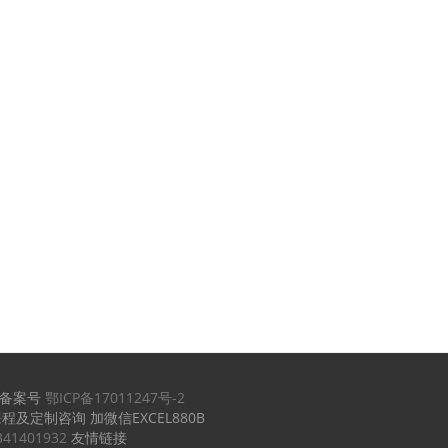
备案号
鄂ICP备17011247号-2
课程及定制咨询 加微信EXCEL880B
341401932
友情链接