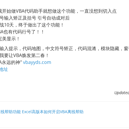
我开始做VBA代码助手就想做这个功能，一直没想到切入点
号输入矫正及括号 引号自动成对后
战10天，终于做出了这个功能！
BA也有代码行号了！！
完美显示！
输入提示，代码地图，中文符号矫正，代码混淆，模块隐藏，窗
我要让VBA焕发第二春！
BA永远的神"
vbayyds.com
地址
Updat
离线帮助功能 Excel高版本如何开启VBA离线帮助