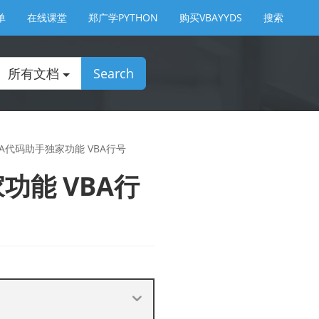
单
在线课堂
郑广学PYTHON
购买VBAYYDS
搜索
所有文档
Search
BA代码助手独家功能 VBA行号
功能 VBA行