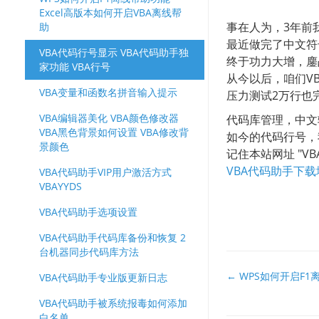
Excel高版本如何开启VBA离线帮
事在人为，3年前
助
最近做完了中文符
VBA代码行号显示 VBA代码助手独
终于功力大增，鏖
家功能 VBA行号
从今以后，咱们V
VBA变量和函数名拼音输入提示
压力测试2万行也
VBA编辑器美化 VBA颜色修改器
代码库管理，中文
VBA黑色背景如何设置 VBA修改背
如今的代码行号，
景颜色
记住本站网址 "V
VBA代码助手下载
VBA代码助手VIP用户激活方式
VBAYYDS
VBA代码助手选项设置
VBA代码助手代码库备份和恢复 2
台机器同步代码库方法
文
← WPS如何开启F1
VBA代码助手专业版更新日志
档
VBA代码助手被系统报毒如何添加
导
白名单