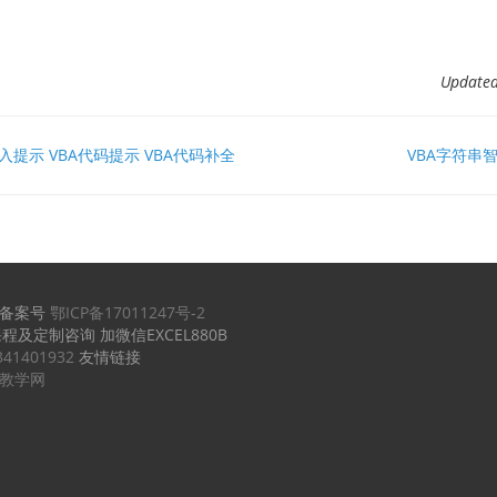
Updat
入提示 VBA代码提示 VBA代码补全
VBA字符串
备案号
鄂ICP备17011247号-2
课程及定制咨询 加微信EXCEL880B
341401932
友情链接
实例教学网