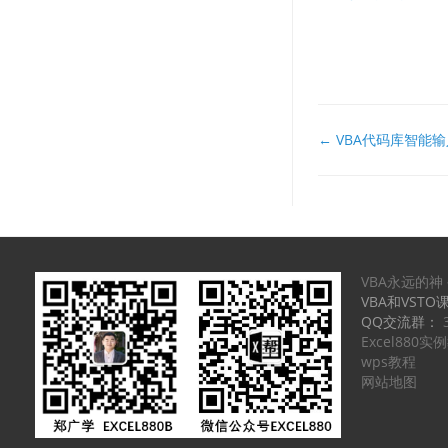
文
← VBA代码库智能输
档
导
航
VBA永远的神
VBA和VSTO
QQ交流群：
Excel880
wps教程
网站地图