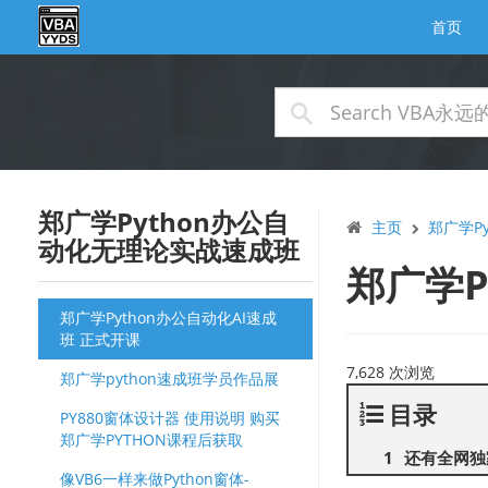
首页
郑广学Python办公自
主页
郑广学P
动化无理论实战速成班
郑广学P
郑广学Python办公自动化AI速成
班 正式开课
7,628 次浏览
郑广学python速成班学员作品展
目录
PY880窗体设计器 使用说明 购买
郑广学PYTHON课程后获取
还有全网独
像VB6一样来做Python窗体-