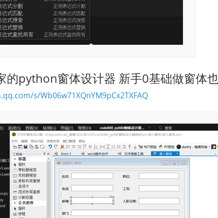
的python窗体设计器 新手0基础做窗体
xin.qq.com/s/Wb06w71XQnYM9pCx2TXFAQ