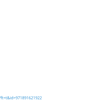
?ft=t&id=971891621922