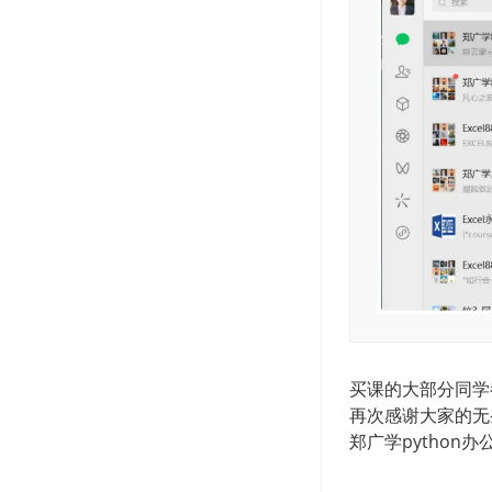
买课的大部分同学都买
再次感谢大家的无条
郑广学python