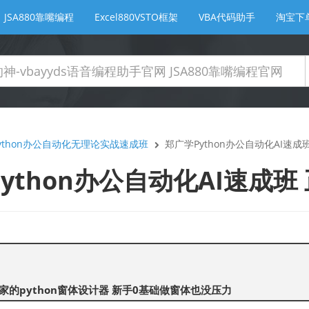
JSA880靠嘴编程
Excel880VSTO框架
VBA代码助手
淘宝下
ython办公自动化无理论实战速成班
郑广学Python办公自动化AI速成
ython办公自动化AI速成班
家的python窗体设计器 新手0基础做窗体也没压力