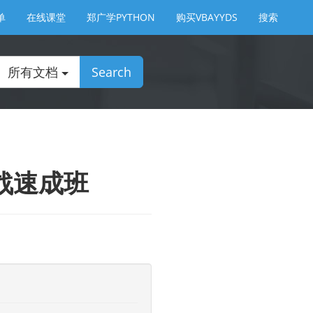
单
在线课堂
郑广学PYTHON
购买VBAYYDS
搜索
所有文档
Search
战速成班