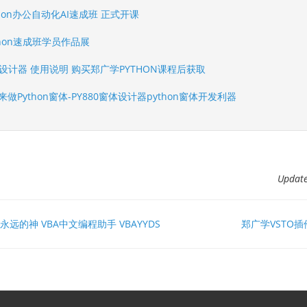
hon办公自动化AI速成班 正式开课
thon速成班学员作品展
体设计器 使用说明 购买郑广学PYTHON课程后获取
来做Python窗体-PY880窗体设计器python窗体开发利器
Upda
A永远的神 VBA中文编程助手 VBAYYDS
郑广学VSTO插