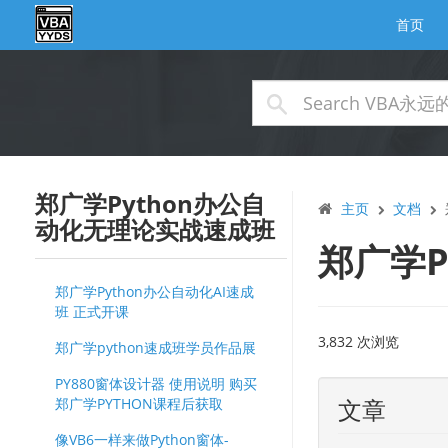
首页
郑广学Python办公自
主页
文档
动化无理论实战速成班
郑广学P
郑广学Python办公自动化AI速成
班 正式开课
3,832 次浏览
郑广学python速成班学员作品展
PY880窗体设计器 使用说明 购买
文章
郑广学PYTHON课程后获取
像VB6一样来做Python窗体-