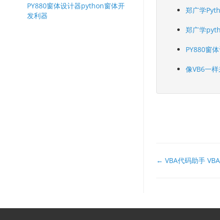
PY880窗体设计器python窗体开
郑广学Pyt
发利器
郑广学py
PY880窗
像VB6一样
文
← VBA代码助手 VB
档
导
航