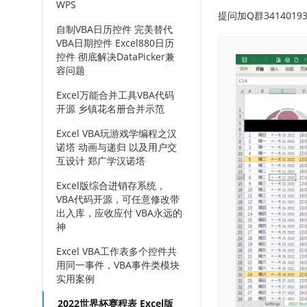
WPS
提问加Q群3414019
自制VBA日历控件 完美替代
VBA日期控件 Excel880日历
控件 彻底解决DataPicker兼
容问题
Excel万能合并工具VBA代码
开源 乡镇花名册合并示范
Excel VBA玩游戏学编程之汉
诺塔 动画与递归 以及用户交
互设计 郑广学汉诺塔
Excel版综合进销存系统，
VBA代码开源，可任意修改带
出入库，应收应付 VBA永远的
神
Excel VBA工作表多个控件共
用同一事件，VBA事件类模块
实用案例
2022世界杯赛程表 Excel版