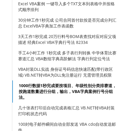
Excel VBA案例 一键导入多个TXT文本到表格中并按格
式顺序排列
30分钟工作1秒完成 公司合同首付款按是否完成分列汇
总 ExcelVBA字典加工作表函数
3天工作1秒完成 20万行料号BOM表查找对应对应父项
描述 经典Excel VBA字典行号法 82334
手工4小时工作 1秒完成 多子表行列转换 中学体育比赛
赛道汇总 VBA数组字典高阶解法 字典行列定位号法
VBA封装DLL实战 身份证号码信息快速匹配(带行政区
域) VB.NET转VBA为DLL免注册运行 无需管理员权限
1000行数据1秒完成要按项目、年级性别分类排赛道，
按跑道数量进行分组，输出，VBA字典案例行号分组
法。
几十张表打印后自动完成表格汇总 VB.NET转VBA封装
打印机状态代码
100封电子邮件瞬间自动全部发送 VBA cdo自动发送邮
件