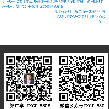
文
← VBA封装DLL实战 身份证号码信息快速匹配(带行政区域) VB.NET
转VBA为DLL免注册运行 无需管理员权限
档
几十张表打印后自动完成表格汇总
导
VB.NET转VBA封装打印机状态代
航
码 →