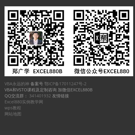
VBA永远的神
备案号
鄂ICP备17011247号-2
VBA和VSTO课程及定制咨询 加微信EXCEL880B
QQ交流群：
341401932
友情链接
Excel880实例教学网
wps教程
网站地图