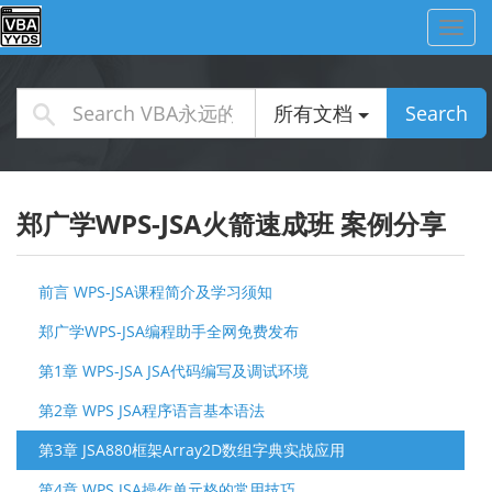
Toggl
navig
所有文档
Search
郑广学WPS-JSA火箭速成班 案例分享
前言 WPS-JSA课程简介及学习须知
郑广学WPS-JSA编程助手全网免费发布
第1章 WPS-JSA JSA代码编写及调试环境
第2章 WPS JSA程序语言基本语法
第3章 JSA880框架Array2D数组字典实战应用
第4章 WPS JSA操作单元格的常用技巧