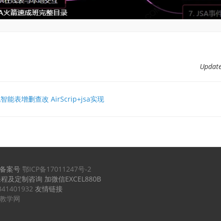
Upda
能表增删查改 AirScrip+jsa实现
备案号
鄂ICP备17011247号-2
课程及定制咨询 加微信EXCEL880B
341401932
友情链接
实例教学网