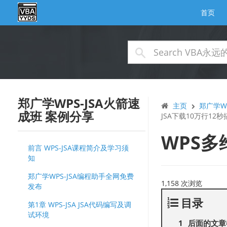
首页
郑广学WPS-JSA火箭速
主页
郑广学W
成班 案例分享
JSA下载10万行12秒
WPS多
前言 WPS-JSA课程简介及学习须
知
郑广学WPS-JSA编程助手全网免费
1,158 次浏览
发布
目录
第1章 WPS-JSA JSA代码编写及调
试环境
后面的文章