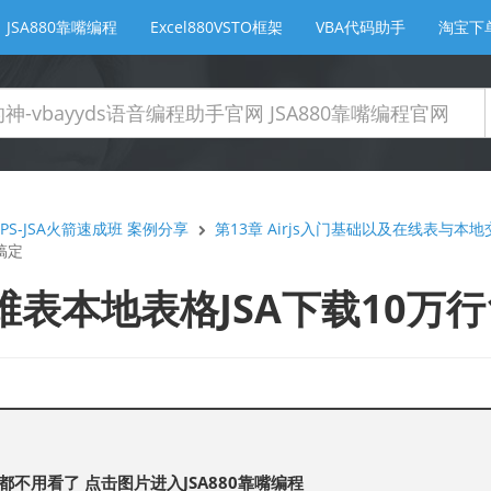
JSA880靠嘴编程
Excel880VSTO框架
VBA代码助手
淘宝下
PS-JSA火箭速成班 案例分享
第13章 Airjs入门基础以及在线表与本地
搞定
维表本地表格JSA下载10万行
都不用看了 点击图片进入JSA880靠嘴编程