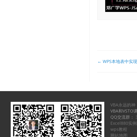
文
← WPS本地表中实现智
档
导
航
VBA永远的神
VBA和VSTO
QQ交流群：
Excel880
wps教程
网站地图