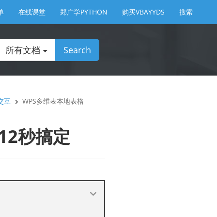
单
在线课堂
郑广学PYTHON
购买VBAYYDS
搜索
所有文档
Search
交互
WPS多维表本地表格
12秒搞定