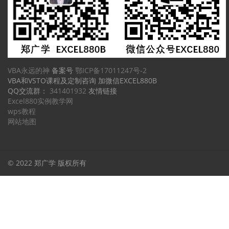
VBA永远的神
备案号
鄂ICP备17011247号-2
VBA和VSTO课程及定制咨询 加微信EXCEL880B
QQ交流群：
341401932
友情链接
Excel880实例教学网
wps教程
网站地图
© 2022 郑广学 版权所有