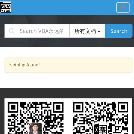
Toggl
navig
所有文档
Search
Nothing found!