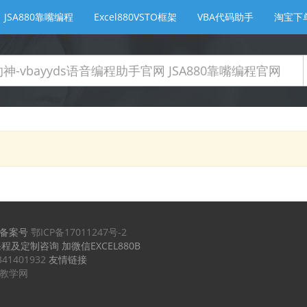
JSA880靠嘴编程
Excel880VSTO框架
VBA代码助手
淘宝下
备案号
鄂ICP备17011247号-2
课程及定制咨询 加微信EXCEL880B
341401932
友情链接
实例教学网