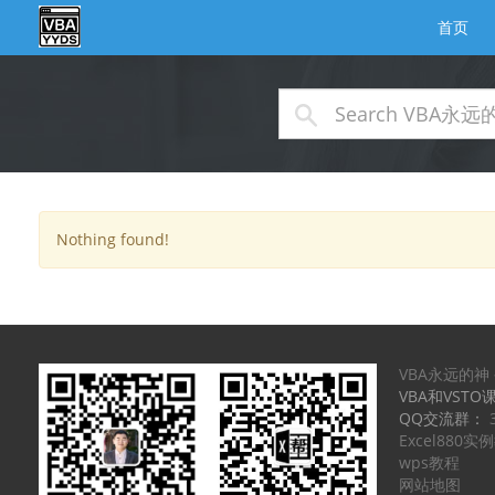
首页
Nothing found!
VBA永远的神
VBA和VSTO
QQ交流群：
Excel880
wps教程
网站地图