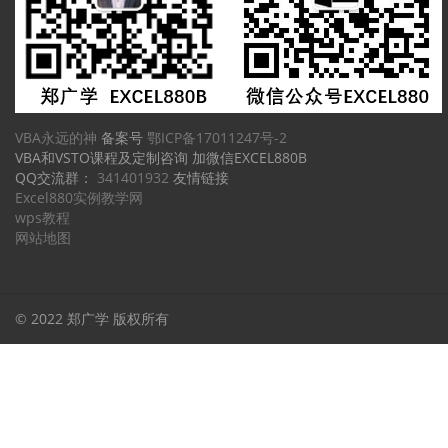
VBA永远的神
备案号
鄂ICP备17011247号-2
VBA和VSTO课程及定制咨询 加微信EXCEL880B
QQ交流群：
341401932
友情链接
Excel880实例教学网
wps教程
网站地图
© 2022 郑广学 版权所有