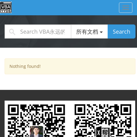
Toggl
navig
所有文档
Search
Nothing found!