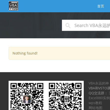
首页
Nothing found!
VBA永远的神
VBA和VSTO
QQ交流群：
Excel880
wps教程
网站地图