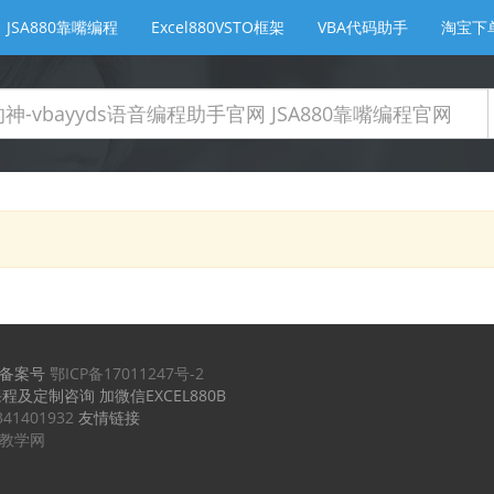
JSA880靠嘴编程
Excel880VSTO框架
VBA代码助手
淘宝下
备案号
鄂ICP备17011247号-2
课程及定制咨询 加微信EXCEL880B
341401932
友情链接
实例教学网