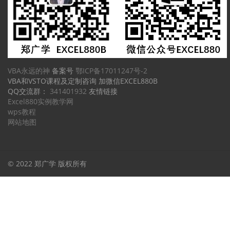
VBA永远的神
备案号
鄂ICP备17011247号-2
VBA和VSTO课程及定制咨询 加微信EXCEL880B
QQ交流群：
341401932
友情链接
Excel880实例教学网
wps教程
网站地图
© 2022 郑广学 版权所有