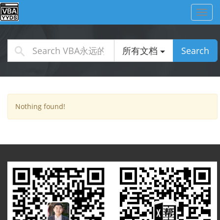
Toggl
navig
所有文档
Search
Nothing found!