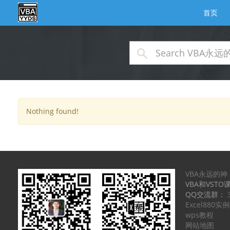
首页
Nothing found!
VBA永远的神
VBA和VSTO
QQ交流群：
Excel880
wps教程
网站地图