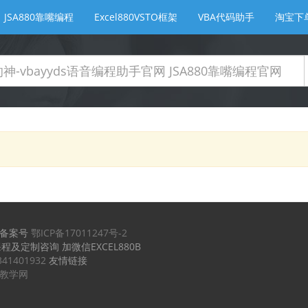
JSA880靠嘴编程
Excel880VSTO框架
VBA代码助手
淘宝下
备案号
鄂ICP备17011247号-2
课程及定制咨询 加微信EXCEL880B
341401932
友情链接
实例教学网