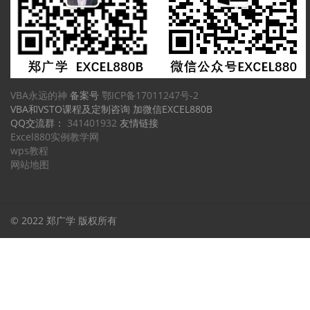
VBA永远的神
备案号
鄂ICP备17011247号-2
VBA和VSTO课程及定制咨询 加微信EXCEL880B
QQ交流群：
341401932
友情链接
Excel880实例教学网
wps教程
网站地图
© 2022 郑广学 版权所有