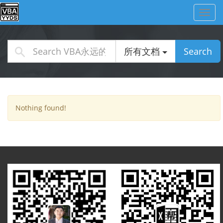
Toggl
navig
所有文档
Search
Nothing found!