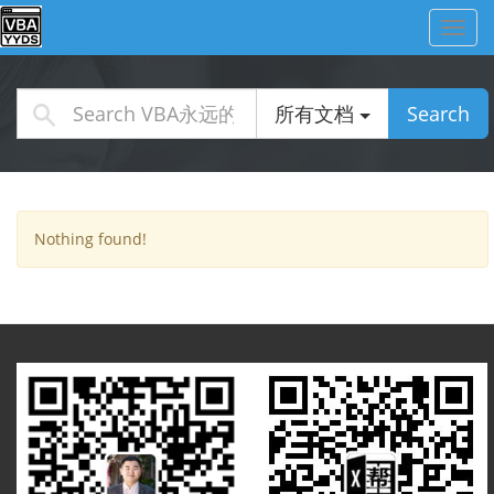
Toggl
navig
所有文档
Search
Nothing found!