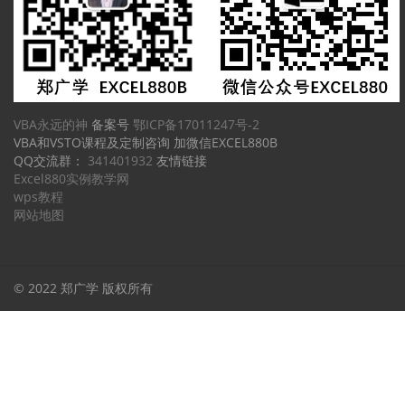
VBA永远的神
备案号
鄂ICP备17011247号-2
VBA和VSTO课程及定制咨询 加微信EXCEL880B
QQ交流群：
341401932
友情链接
Excel880实例教学网
wps教程
网站地图
© 2022 郑广学 版权所有