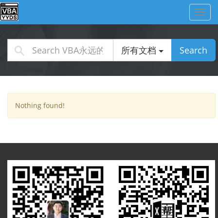
Toggl
navig
所有文档
Search
Nothing found!