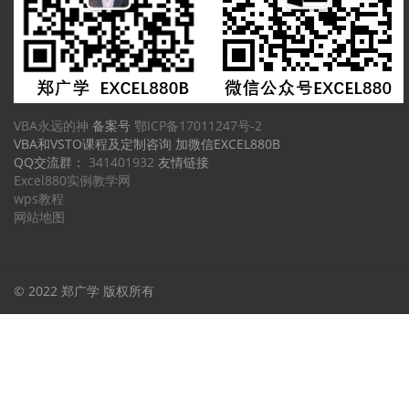
VBA永远的神
备案号
鄂ICP备17011247号-2
VBA和VSTO课程及定制咨询 加微信EXCEL880B
QQ交流群：
341401932
友情链接
Excel880实例教学网
wps教程
网站地图
© 2022 郑广学 版权所有