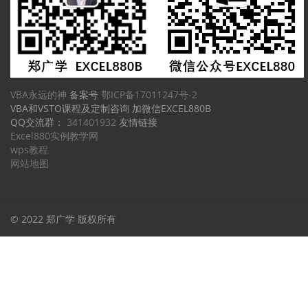
VBA永远的神
备案号
鄂ICP备17011247号-2
VBA和VSTO课程及定制咨询 加微信EXCEL880B
QQ交流群：
341401932
友情链接
Excel880实例教学网
wps教程
网站地图
© 2022 郑广学 版权所有