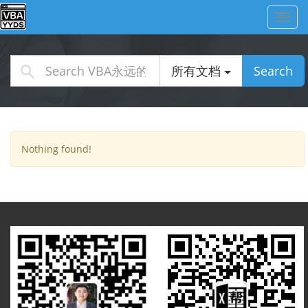
Toggl
navig
所有文档
Search
Nothing found!