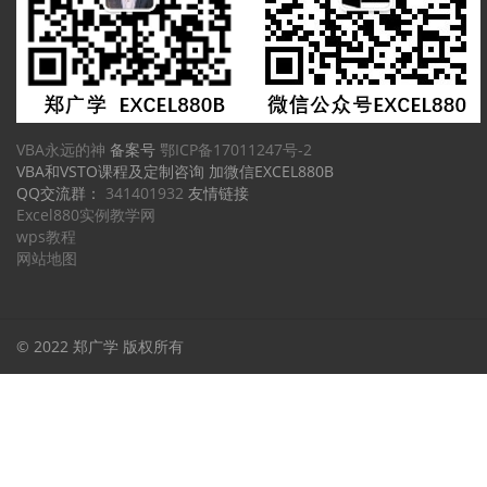
VBA永远的神
备案号
鄂ICP备17011247号-2
VBA和VSTO课程及定制咨询 加微信EXCEL880B
QQ交流群：
341401932
友情链接
Excel880实例教学网
wps教程
网站地图
© 2022 郑广学 版权所有