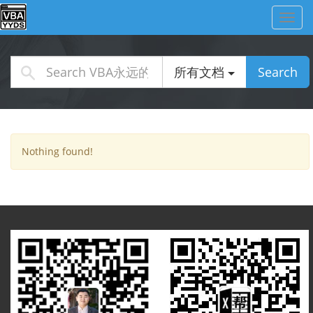
Toggl
navig
所有文档
Search
Nothing found!