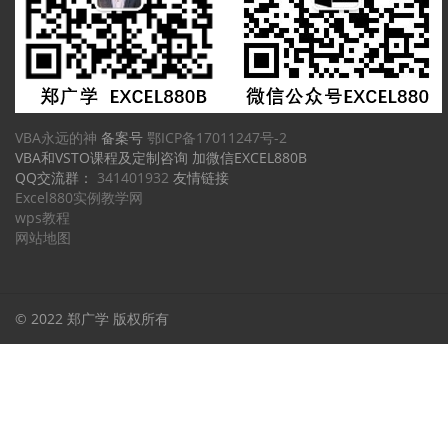
VBA永远的神
备案号
鄂ICP备17011247号-2
VBA和VSTO课程及定制咨询 加微信EXCEL880B
QQ交流群：
341401932
友情链接
Excel880实例教学网
wps教程
网站地图
© 2022 郑广学 版权所有