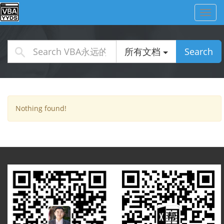
Toggl
navig
所有文档
Search
Nothing found!