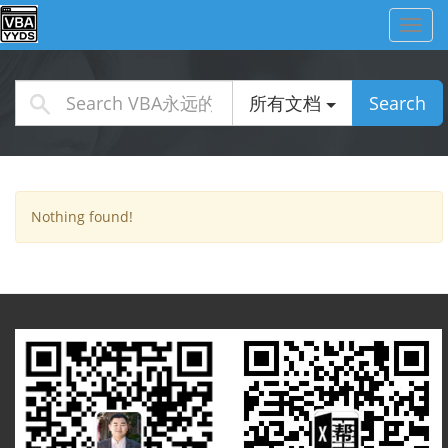
Toggl
navig
所有文档
Search
Nothing found!