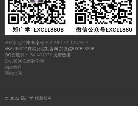
VBA永远的神
备案号
鄂ICP备17011247号-2
VBA和VSTO课程及定制咨询 加微信EXCEL880B
QQ交流群：
341401932
友情链接
Excel880实例教学网
wps教程
网站地图
© 2022 郑广学 版权所有