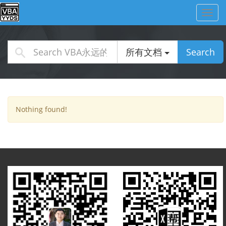
Toggl
navig
所有文档
Search
Nothing found!