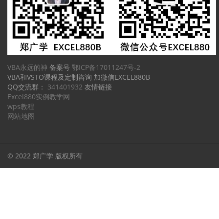
VBA永远的神
备案号
鄂ICP备17011247号-2
VBA和VSTO课程及定制咨询 加微信EXCEL880B
QQ交流群：
341401932
友情链接
Excel880实例教学网
wps教程
网站地图
© 2022 郑广学 版权所有