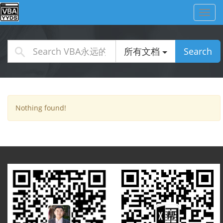
Toggl
navig
所有文档
Search
Nothing found!