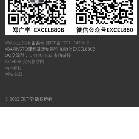
VBA永远的神
备案号
鄂ICP备17011247号-2
VBA和VSTO课程及定制咨询 加微信EXCEL880B
QQ交流群：
341401932
友情链接
Excel880实例教学网
wps教程
网站地图
© 2022 郑广学 版权所有