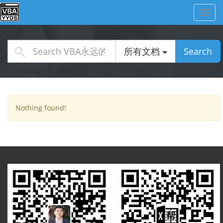
Toggl
navig
所有文档
Search
Nothing found!