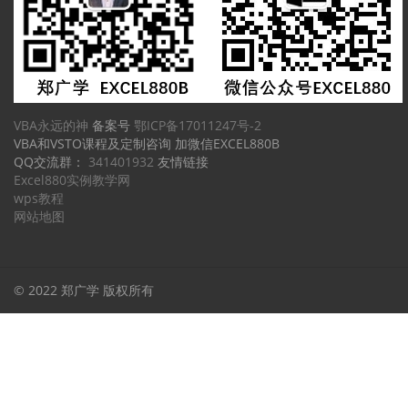
VBA永远的神
备案号
鄂ICP备17011247号-2
VBA和VSTO课程及定制咨询 加微信EXCEL880B
QQ交流群：
341401932
友情链接
Excel880实例教学网
wps教程
网站地图
© 2022 郑广学 版权所有