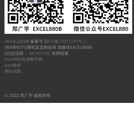
VBA永远的神
备案号
鄂ICP备17011247号-2
VBA和VSTO课程及定制咨询 加微信EXCEL880B
QQ交流群：
341401932
友情链接
Excel880实例教学网
wps教程
网站地图
© 2022 郑广学 版权所有