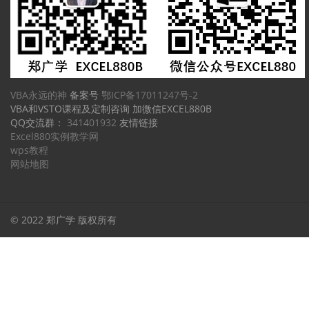
VBA永远的神
备案号
鄂ICP备17011247号-2
VBA和VSTO课程及定制咨询 加微信EXCEL880B
QQ交流群：
341401932
友情链接
Excel880实例教学网
wps教程
网站地图
© 2022 郑广学 版权所有