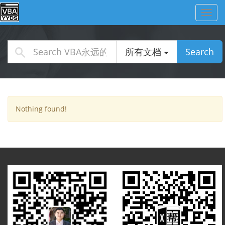
Toggl
navig
所有文档
Search
Nothing found!