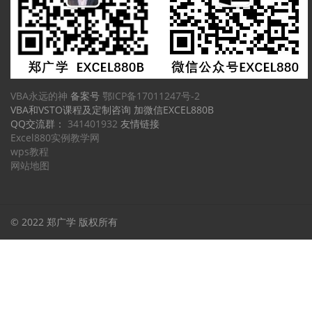
VBA永远的神
备案号
鄂ICP备17011247号-2
VBA和VSTO课程及定制咨询 加微信EXCEL880B
QQ交流群：
341401932
友情链接
Excel880实例教学网
wps教程
网站地图
© 2022 郑广学 版权所有