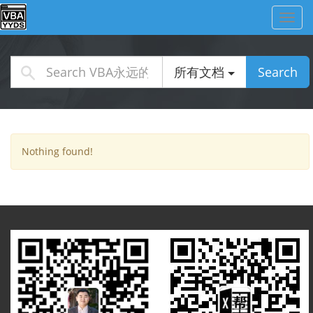
Toggl
navig
所有文档
Search
Nothing found!