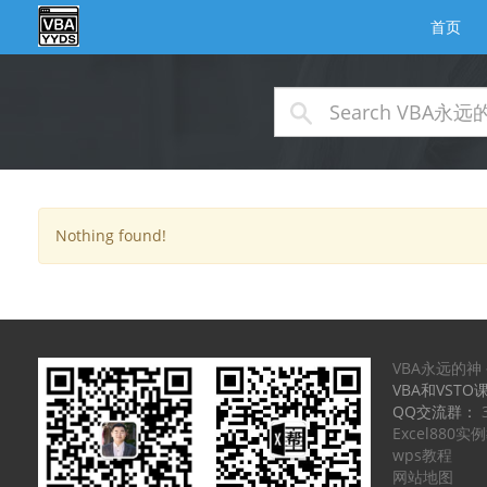
首页
Nothing found!
VBA永远的神
VBA和VSTO
QQ交流群：
Excel880
wps教程
网站地图