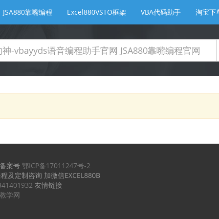
JSA880靠嘴编程
Excel880VSTO框架
VBA代码助手
淘宝下
备案号
鄂ICP备17011247号-2
课程及定制咨询 加微信EXCEL880B
341401932
友情链接
实例教学网