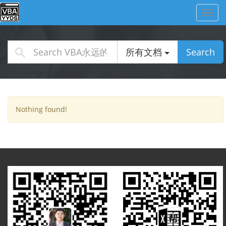
Toggl
navig
所有文档
Search
Nothing found!