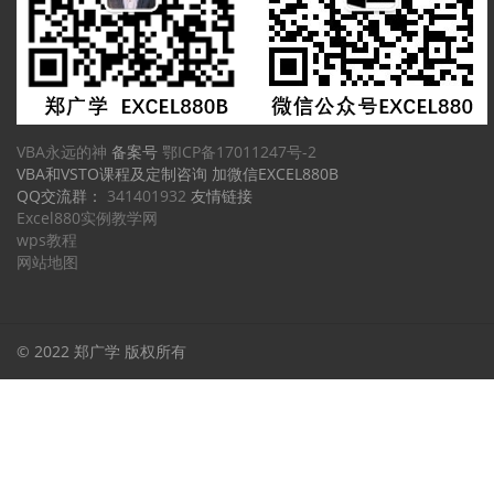
VBA永远的神
备案号
鄂ICP备17011247号-2
VBA和VSTO课程及定制咨询 加微信EXCEL880B
QQ交流群：
341401932
友情链接
Excel880实例教学网
wps教程
网站地图
© 2022 郑广学 版权所有