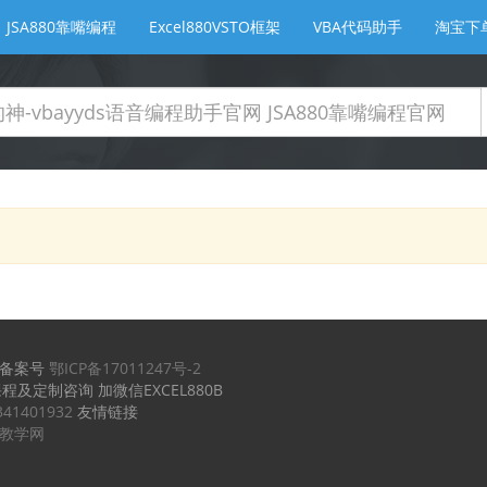
JSA880靠嘴编程
Excel880VSTO框架
VBA代码助手
淘宝下
备案号
鄂ICP备17011247号-2
课程及定制咨询 加微信EXCEL880B
341401932
友情链接
实例教学网