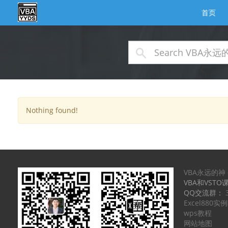
首页
Nothing found!
VBA永远的神
VBA和VSTO
QQ交流群：
Excel880
wps教程
网站地图