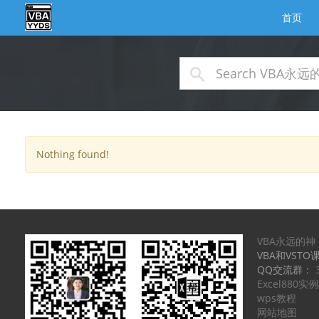
首页
Nothing found!
VBA永远的神
VBA和VSTO
QQ交流群：
Excel880
wps教程
网站地图