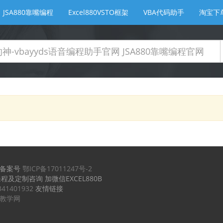
JSA880靠嘴编程
Excel880VSTO框架
VBA代码助手
淘宝下
备案号
鄂ICP备17011247号-2
课程及定制咨询 加微信EXCEL880B
341401932
友情链接
实例教学网