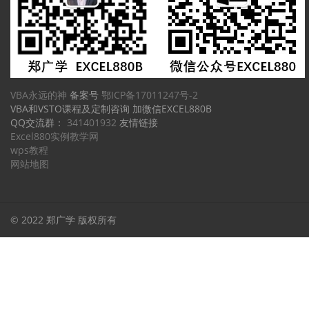
VBA永远的神
备案号
鄂ICP备17011247号-2
VBA和VSTO课程及定制咨询 加微信EXCEL880B
QQ交流群：
341401932
友情链接
Excel880实例教学网
wps教程
网站地图
© 2022 郑广学 版权所有