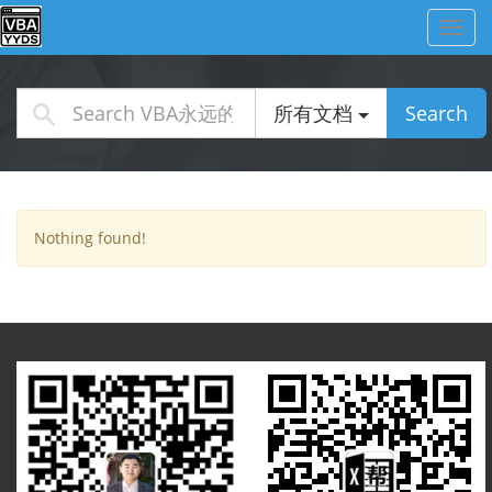
Toggl
navig
所有文档
Search
Nothing found!