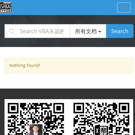
Toggl
navig
所有文档
Search
Nothing found!