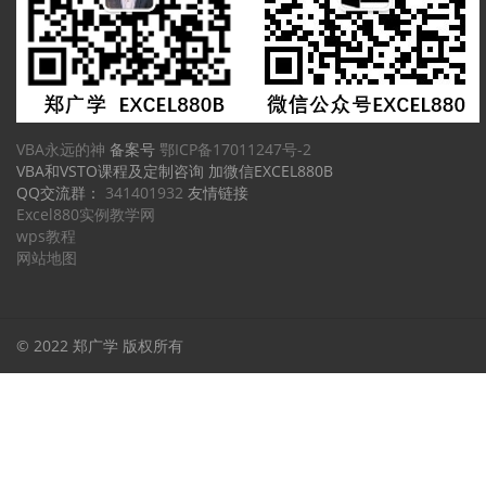
VBA永远的神
备案号
鄂ICP备17011247号-2
VBA和VSTO课程及定制咨询 加微信EXCEL880B
QQ交流群：
341401932
友情链接
Excel880实例教学网
wps教程
网站地图
© 2022 郑广学 版权所有