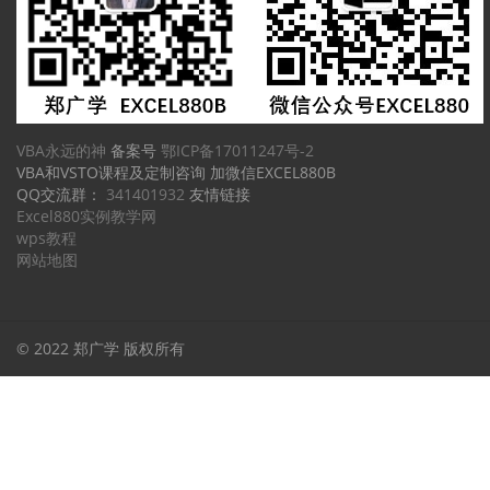
VBA永远的神
备案号
鄂ICP备17011247号-2
VBA和VSTO课程及定制咨询 加微信EXCEL880B
QQ交流群：
341401932
友情链接
Excel880实例教学网
wps教程
网站地图
© 2022 郑广学 版权所有