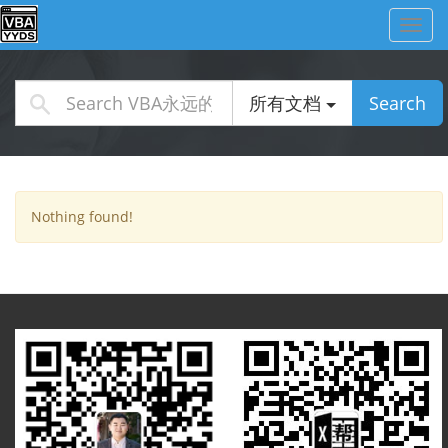
Toggl
navig
所有文档
Search
Nothing found!